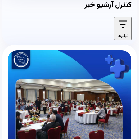
کنترل آرشیو خبر
فیلترها