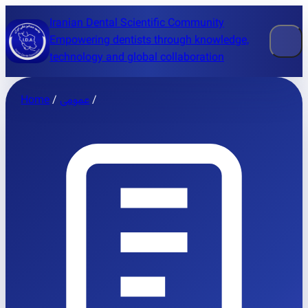
Iranian Dental Scientific Community
Empowering dentists through knowledge,
technology and global collaboration
Home
/
عمومی
/