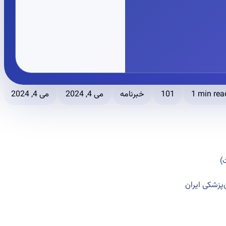
می 4, 2024
می 4, 2024
خبرنامه
101
1 min rea
)
♦️شکی ایران