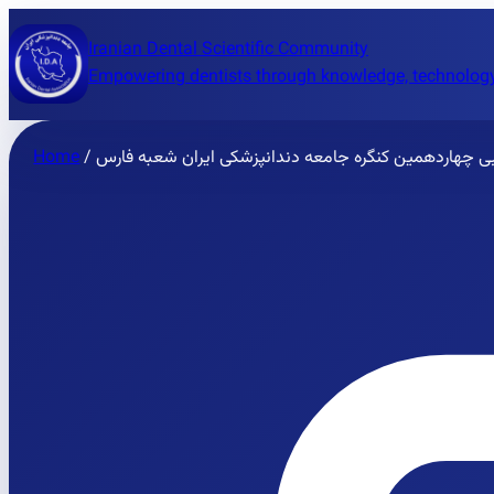
Iranian Dental Scientific Community
Empowering dentists through knowledge, technology
نبی چهاردهمین کنگره جامعه دندانپزشکی ایران شعبه فارس
/
Home