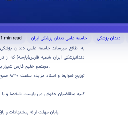
دندان پزشکی
جامعه علمی دندان پزشکی ایران
1 min read
به اطلاع میرساند جامعه علمی دندان پزشکی ا
مجتمع خلیج فارس شیراز برگزار میگردد با شرایط مشخص به افراد حقوقی واجد شرایط واگذار نماید.
کلیه متقاضیان حقوقی می بایست شخصا و یا با 
پایان مهلت ارائه پیشنهادات و بازگشایی پاکت‌ها ساعت ۱۲ ظهر روز سه شنبه هشتم مهرماه ۱۴۰۴ میباشد.