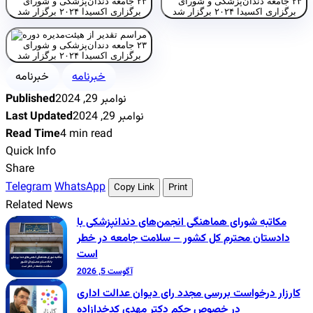
خبرنامه
خبرنامه
نوامبر 29, 2024
Published
نوامبر 29, 2024
Last Updated
Read Time
4 min read
Quick Info
Share
Telegram
WhatsApp
Copy Link
Print
Related News
مکاتبه شورای هماهنگی انجمن‌های دندانپزشکی با
دادستان محترم کل کشور – سلامت جامعه در خطر
است
آگوست 5, 2026
کارزار درخواست بررسی مجدد رای دیوان عدالت اداری
در خصوص حکم دکتر مهدی کدخدازاده