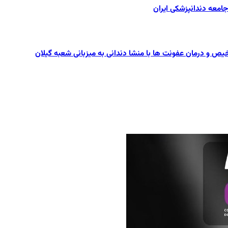
یص و درمان عفونت ها با منشا دندانی به میزبانی شعبه گیلان