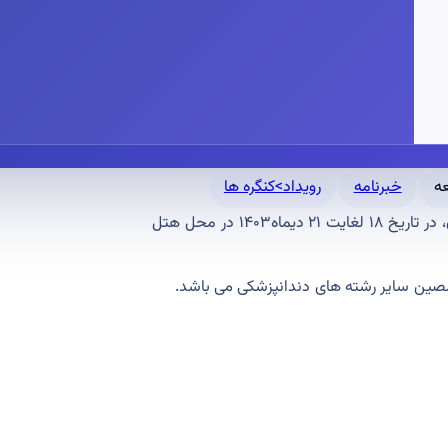
خبرنامه
رویداد>کنگره ها
شانزدهمین کنگره بین‌المللی انجمن رادیولوژی دهان، فک و صورت ایران، در تاریخ ۱۸ لغایت ۲۱ دیماه۱۴۰۳ در محل هتل