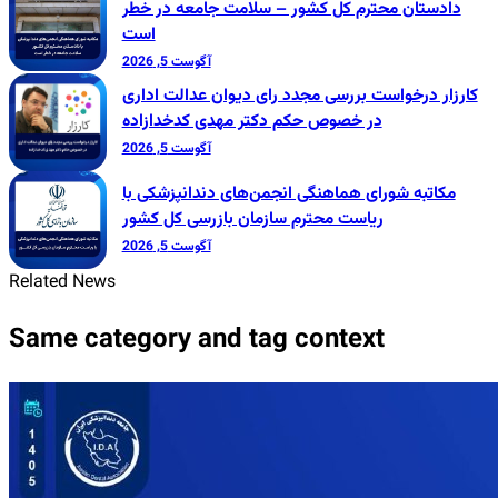
دادستان محترم کل کشور – سلامت جامعه در خطر
است
آگوست 5, 2026
کارزار درخواست بررسی مجدد رای دیوان عدالت اداری
در خصوص حکم دکتر مهدی کدخدازاده
آگوست 5, 2026
مکاتبه شورای هماهنگی انجمن‌های دندانپزشکی با
ریاست محترم سازمان بازرسی کل کشور
آگوست 5, 2026
Related News
Same category and tag context