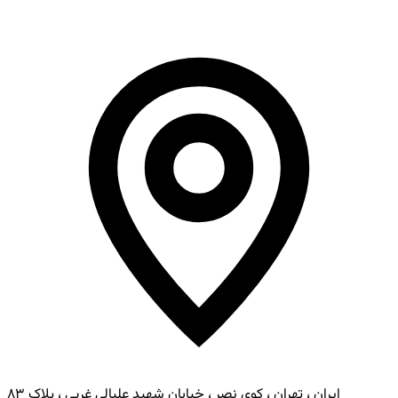
ایران ، تهران ، کوی نصر ، خیابان شهید علیالی غربی ، پلاک ۸۳