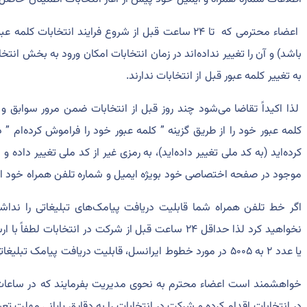
اعضاء محترمی که تا ۲۴ ساعت قبل از شروع فرايند انتخابا
باشد) و آن را تغيير نداده‌اند در زمان انتخابات امکان ورود به بخش انت
به تغيير کلمه عبور قبل از انتخابات ندارند.
لذا اکيداً تقاضا می‌شود چند روز قبل از انتخابات ضمن مرور سوابق و بر
کلمه عبور خود را از طريق گزينه ” کلمه عبور خود را فراموش کرده‌ام ”
کرده‌ايد (به کد ملی تغيير داده‌ايد)، به رمزی غير از کد ملی تغيير داده 
موجود در صفحه اختصاصی خود بويژه ايميل و شماره تلفن همراه خود اق
اگر خط تلفن همراه شما قابليت دريافت پيامک‌های تبليغاتی را نداشت
يا عدد ۲ به ۵۰۰۵ در مورد خطوط ايرانسل، قابليت دريافت پيامک تبليغاتی را براي تلفن همراه خود فعال کنيد.
خواهشمند است اعضاء محترم به نحوی مديريت بفرمايند که در ساعات
در انتخابات اقدام کرده و شرکت در انتخابات را به دقايق پايانی مهلت تع