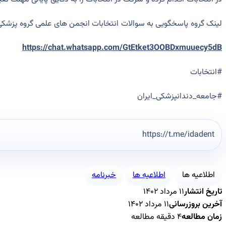
لینک گروه پاسخگویی به سوالات انتخابات انجمن های علمی گروه پزشک
https://chat.whatsapp.com/GtEtket3OOBDxmuuecy5dB
#انتخابات
#جامعه_دندانپزشکی_ایران
https://t.me/idadent
اطلاعیه ها
اطلاعیه ها
خبرنامه
تاریخ انتشار
۱۱ مرداد ۱۴۰۲
آخرین بروزرسانی
۱۱ مرداد ۱۴۰۲
زمان مطالعه
۴ دقیقه مطالعه