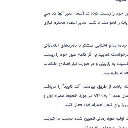
ت کلمه عبور خود را ريست کرده‌اند (کلمه عبور آنها کد ملي
خابات را نخواهند داشت، ساير اعضاء محترم نيازی
نامه‌ها و آشنايی بيشتر با نامزد‌های انتخاباتی
 درخواست نماييد يا اگر کلمه عبور خود را ريست
و نسبت به بازبينی و در صورت نياز اصلاح اطلاعات
دام بفرماييد.
ه باشد از طريق پيامک، “کد تاييد” را دريافت
نخواهيد کرد لذا حداقل ۲۴ ساعت قبل از شرکت در انتخابات لطفاً با ارسال عدد ۲ به ۸۹۹۹ در مورد خطوط همراه اول و
 اوليه دوره زمانی تعيين شده نسبت به شرکت
يين شده موکول نفرمايند.