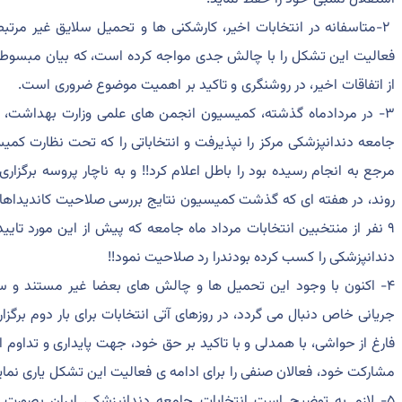
۲-متاسفانه در انتخابات اخیر، کارشکنی ها و تحمیل سلایق غیر مرت
فعالیت این تشکل را با چالش جدی مواجه کرده است، که بیان مبسوط آن
از اتفاقات اخیر، در روشنگری و تاکید بر اهمیت موضوع ضروری است.
۳- در مردادماه گذشته، کمیسیون انجمن های علمی وزارت بهداشت، ب
جامعه دندانپزشکی مرکز را نپذیرفت و انتخاباتی را که تحت نظارت کمی
مرجع به انجام رسیده بود را باطل اعلام کرد!! و به ناچار پروسه برگزاری 
روند، در هفته ای که گذشت کمیسیون نتایج بررسی صلاحیت کاندیداها ر
۹ نفر از منتخبین انتخابات مرداد ماه جامعه که پیش از این مورد تایید
دندانپزشکی را کسب کرده بودندرا رد صلاحیت نمود!!
۴- اکنون با وجود این تحمیل ها و چالش های بعضا غیر مستند و 
جریانی خاص دنبال می گردد، در روزهای آتی انتخابات برای بار دوم برگزا
فارغ از حواشی، با همدلی و با تاکید بر حق خود، جهت پایداری و تداوم
مشارکت خود، فعالان صنفی را برای ادامه ی فعالیت این تشکل یاری نماین
۵- لازم به توضیح است انتخابات جامعه دندانپزشکی ایران بصورت ا