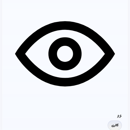
۸۶
گالری