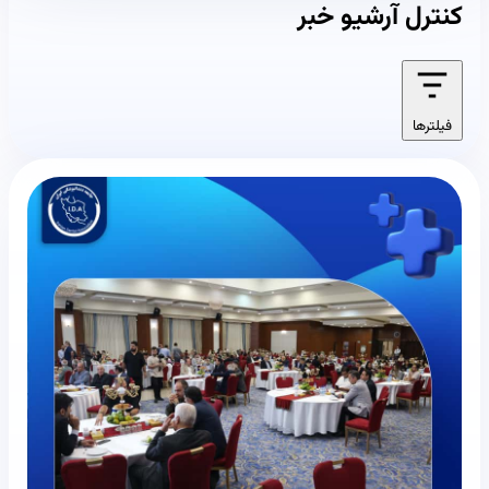
کنترل آرشیو خبر
فیلترها