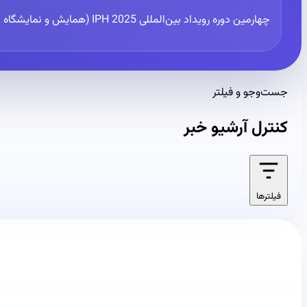
چهارمین دوره رویداد بین‌المللی IPH 2025 (همایش و نمایشگاه بین المللی بیمارستان‌ها و مراکز درمانی)پنل تخصصی "گردشگری دندانپزشکی" را برگزار می نماید.
جست‌وجو و فیلتر
کنترل آرشیو خبر
فیلترها