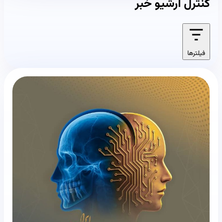
کنترل آرشیو خبر
فیلترها