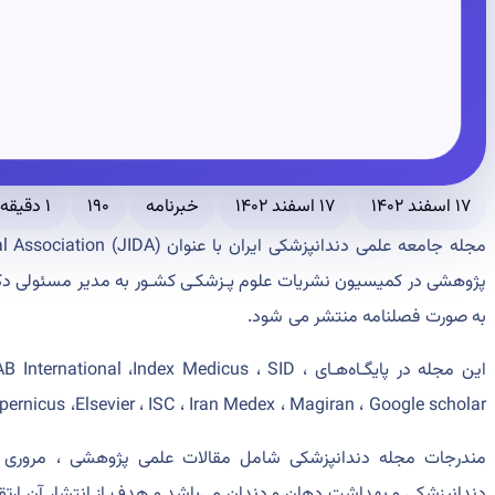
۱۷ اسفند ۱۴۰۲
۱۷ اسفند ۱۴۰۲
خبرنامه
۱۹۰
۱ دقیقه مطالعه
پژوهشی در کمیسیون نشریات علوم پـزشکـی کشـور به مدیر مسئولی دکت
به صورت فصلنامه منتشر می شود.
این مجله در پایگـاه‌هـای nal ،Index Medicus ، SID
Index Copernicus ،Elsevier ، ISC ، Iran Medex ، Magiran ، Google scholar نمای
مندرجات مجله دندانپزشکی شامل مقالات علمی پژوهشی ، مروری
دندانپزشکی و بهداشت دهان و دندان می‌باشد و هدف از انتشار آن ارت