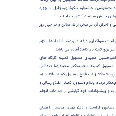
ایت،دومین جشنواره نیکوکاری،تجلیل از چهره
اولین پویش سلامت کشور پرداختند.
دکتر کاوه سیدان دبیر علمی کنگره نیز ضمن ابراز نهایی شدن برنامه علمی و اجرای آن در بیش از ۱۵ سالن و در چهار روز
جام شده،واگذاری غرفه ها و عقد قراردادهای لازم
یز برای ثبت نام کاملا آماده می باشد.
 امیرحسین مجیدی مسوول کمیته کارگاه های
امی مسوول کمیته شعب،دکتر محمدرضا صداقتی
پوستر،دکتر زینب فلاح مسوول کمیته افتتاحیه-
دکتر پرهام پدرام مسوول کمیته اطلاع رسانی و
ت و پیشنهادات خود گزارشی از اقدامات انجام
کتر همایون فراست و دکتر بهنام عباسیان اعضای
د نیز پیشنهادات و نقطه نظرات خود را بیان