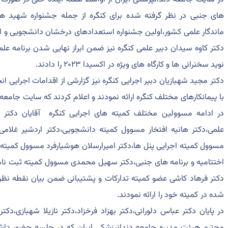
های جنبی در نظر گرفته شده برای کنگره از جمله جشنواره شهید هد
ماندگار علمی کشور،اولین جشنواره استعدادهای درخشان دانشجویی و 
نوید سخنرانی ها و کارگاه های ویژه در اکسیدا ۲۰۲۳ را دادند.
دکتر مجید شهبازیان دبیر اجرایی کنگره نیز گزارشی از اقدامات اجرایی ان
با پیمانکارهای مختلف کنگره ارائه نمودند و اعلام کردند که سایت جامعه ن
در ادامه مسوولین مختلف کمیته های اجرایی کنگره آقایان دکتر
علمی،دکتر هانیه افتخار مسوول کمیته دانشجویی،دکتر اردشیر غل
مسوول کمیته اجرایی پنل ها،دکتر امیرارسلان هوشیارفرد مسوول کمیته 
اختتامیه و برنامه های جنبی،دکتر سهیل محمدی مسوول کمیته ثبت نام،
دکتر فرهاد کاشی عضو کمیته تدارکات و پشتیبانی ضمن بیان نقطه نظرا
شده در کمیته خود را ارائه نمودند.
در پایان دکتر عباس دلورانی،دکتر بهزاد فرخزاد،دکتر نازیلا شهبازی،د
محترم هیئت مدیره جامعه دندانپزشکی ایران که در جلسه حضور داشتن