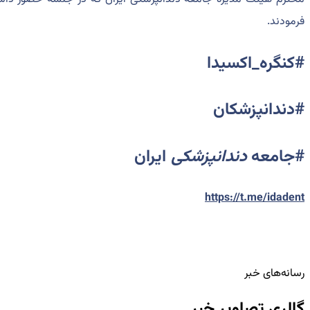
فرمودند.
#کنگره_اکسیدا
#دندانپزشکان
#جامعه
دندانپزشکی
ایران
https://t.me/idadent
رسانه‌های خبر
گالری تصاویر خبر