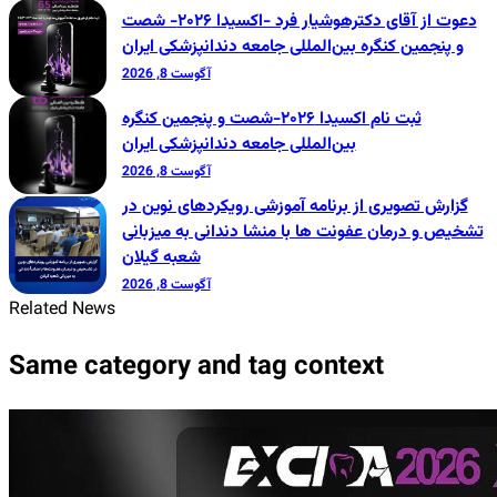
دعوت از آقای دکترهوشیار فرد -اکسیدا ۲۰۲۶- شصت
و پنجمین کنگره بین‌المللی جامعه دندانپزشکی ایران
آگوست 8, 2026
ثبت نام اکسیدا ۲۰۲۶-شصت و پنجمین کنگره
بین‌المللی جامعه دندانپزشکی ایران
آگوست 8, 2026
گزارش تصویری از برنامه آموزشی رویکردهای نوین در
تشخیص و درمان عفونت ها با منشا دندانی به میزبانی
شعبه گیلان
آگوست 8, 2026
Related News
Same category and tag context