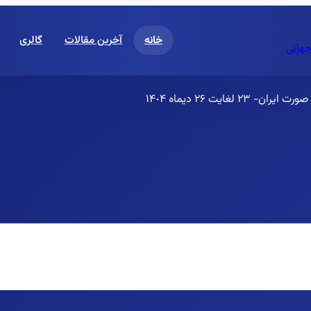
خانه
آخرین مقالات
گالری
جهانی
یت ٢۶ دیماه ١۴٠۴