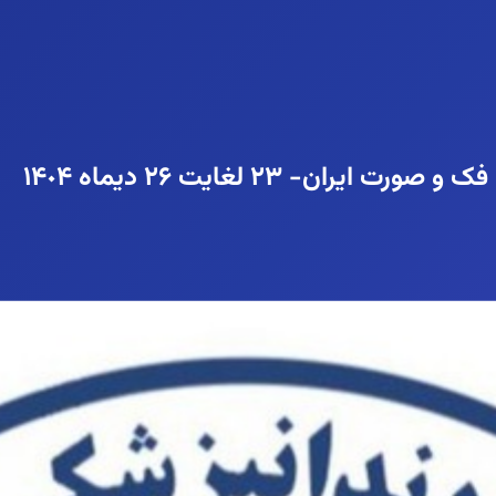
- ٢٣ لغایت ٢۶ دیماه ١۴٠۴