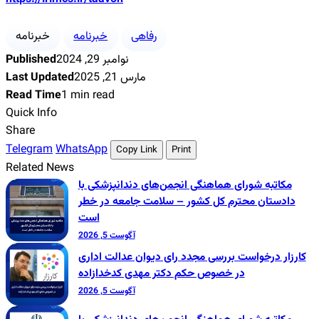
رفاهی
خبرنامه
خبرنامه
نوامبر 29, 2024
Published
مارس 21, 2025
Last Updated
Read Time
1 min read
Quick Info
Share
Telegram
WhatsApp
Copy Link
Print
Related News
مکاتبه شورای هماهنگی انجمن‌های دندانپزشکی با
دادستان محترم کل کشور – سلامت جامعه در خطر
است
آگوست 5, 2026
کارزار درخواست بررسی مجدد رای دیوان عدالت اداری
در خصوص حکم دکتر مهدی کدخدازاده
آگوست 5, 2026