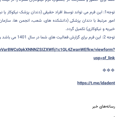
توجه1: این فرم می تواند توسط افراد حقیقی (دندان پزشک نیکوکار یا ن
امور مرتبط با دندان پزشکی (دانشکده های، شعب، انجمن ها، سازمان
خیریه و نیکوکاری) تکمیل گردد.
توجه 2: این فرم برای گزارش فعالیت های شما در سال 1401 می باشد و از درج موارد قبلی خودداری فرمایید.
SjFoVar8WCs0pkXNNNZSIZXWfij1c1QL4ZwanWEfkw/viewform?
usp=sf_link
🔷🔷🔷
https://t.me/idadent
رسانه‌های خبر