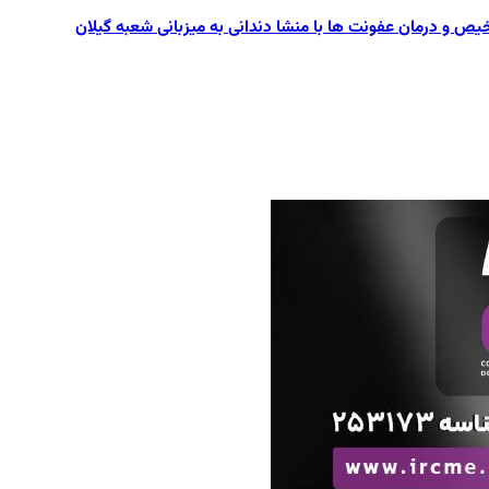
یص و درمان عفونت ها با منشا دندانی به میزبانی شعبه گیلان