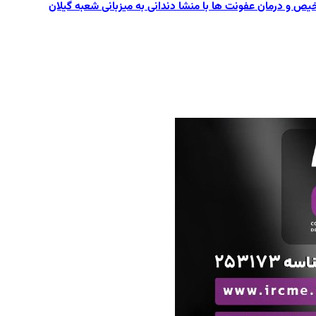
یص و درمان عفونت ها با منشا دندانی به میزبانی شعبه گیلان