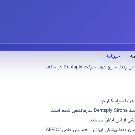
خبرنامه
پاسخ مسئولین کنگره ایدک به نامه جامعه دندانپزشکی ایران در خصوص رفتار خارج عرف شرکت Dentsply در حذف
جرنیا سپاسگزاریم.
 است.
با این حال، مجدداً تأکید می کنیم که همه دندانپزشکان ایرانی و متخصصان دندانپزشکی ایرانی از همایش علمی AEEDC