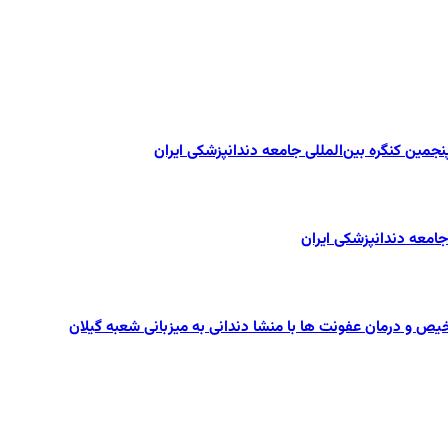
یص و درمان عفونت ها با منشا دندانی به میزبانی شعبه گیلان