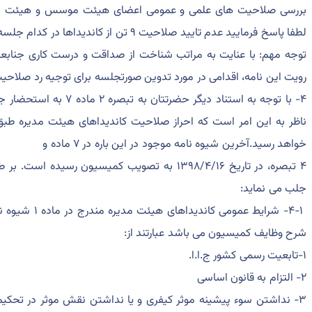
بررسی صلاحیت های علمی و عمومی اعضای هیئت موسس و هیئت مدی
لطفا پاسخ فرمایید عدم تایید صلاحیت ۹ تن از کاندیداها در کدام جلسه کمیسیون و در چه تاریخی انجام گرفته است؟
توجه مهم: با عنایت به مراتب شناخت از صداقت و درست کاری جنابعالی 
رویت این نامه، اقدامی در مورد تدوین صورتجلسه برای توجیه رد صلاحی
۴- با توجه به استناد دیگر 
ناظر به این امر است که احراز صلاحیت کاندیداهای هیئت مدیره ط
خواهد رسید.آخرین شیوه نامه موجود در این باره در ۷ ماده و
۴ تبصره، در تاریخ ۱۳۹۸/۴/۱۶ به تصویب کمیسیون رسی
جلب می نماید:
شرح وظایف کمیسیون می باشد عبارتند از:
۱-تابعیت رسمی کشور ج.ا.ا.
۲- التزام به قانون اساسی
۳- نداشتن سوء پیشینه موثر کیفری و یا نداشتن نقش موثر در تحکیم