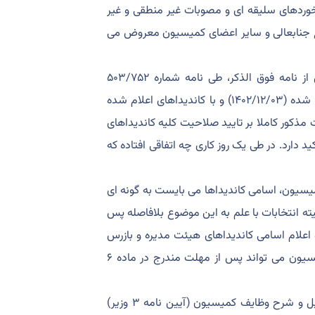
رخوردهای سلیقه ای و مصوبات غیر منطقی و غیر
لاع جنابعالی و سایر اعضای کمیسیون معروض می
۱- جنابعالی در روز چهارشنبه مورخ ۱۴۰۲/۱۱/۱۱ یعنی یک روز کاری قبل از نامه فوق الذکر، طی نامه شماره ۵۰۳/۷۵۲
(پیوست۲) صراحتا مرقوم فرموده اید: با برگزاری انتخابات با تاریخ اعلام شده (۱۴۰۲/۱۲/۰۳) و با کاندیداهای اعلام شده
مذکور کاملا بر تایید صلاحیت کلیه کاندیداهای
 دارد. در طی یک روز کاری چه اتفاقی افتاده که
 توسط کمیسیون، اسامی کاندیداها می بایست به گونه ای
ته باشد. کمیته انتخابات با علم به این موضوع بلافاصله پس
ریافت نامه ۱۱ اسفند جنابعالی، نسبت به صدور اطلاعیه شماره ۲۴ و اعلام اسامی کاندیداهای هیئت مدیره و بازرس
اقدام نمود. حال چگونه و براساس کدام ماده قانونی و آیین نامه، کمیسیون می تواند پس از مهلت مندرج در ماده ۶
۳- با توجه به استناد جنابعالی به بند ۳ ماده ۳ آیین نامه نحوه تشکیل و شرح وظایف کمیسیون (آیین نامه ۳ وزیر)