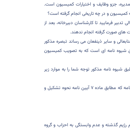
ره، جزو وظایف و اختیارات کمیسیون است.
تدبیر فرمایید تا کارشناسان دبیرخانه، بعد از
ت های صورت گرفته انجام ندهند.
حضرتتان به تبصره ۲ ماده ۷ به استحضار جنابعالی و سایر ذینفعان می رساند تبصره مذکور
بق شیوه نامه ای است که به تصویب کمیسیون
ده است. بر طبق شیوه نامه مذکور توجه شما را به موارد زیر
۴-۱- شرایط عمومی کاندیداهای هیئت مدیره مندرج در ماده ۱ شیوه نامه که مطابق ماده ۷ آیین نامه نحوه تشکیل و
 رژیم گذشته و عدم وابستگی به احزاب و گروه