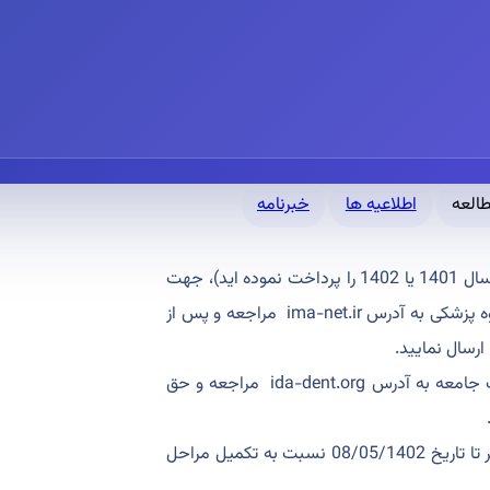
اطلاعیه ها
خبرنامه
الف- چنانچه عضو جامعه دندان پزشکی ایران می باشید (حق عضویت سال 1401 یا 1402 را پرداخت نموده اید)، جهت
شرکت در انتخابات به سامانه انتخابات الکترونیک انجمن های علمی گروه پزشکی به آدرس ima-net.ir مراجعه و پس از
رسال نمایید.
ب- در صورت عضو نبودن در جامعه دندان پزشکی ایران، ابتدا به سایت جامعه به آدرس ida-dent.org مراجعه و حق
با توجه به رعایت آیین نامه انتخابات، همکاران گرامی می بایستی حداکثر تا تاریخ 08/05/1402 نسبت به تکمیل مراحل